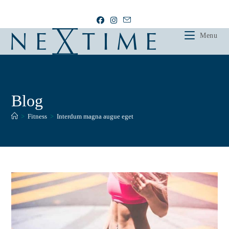
.
Menu
Blog
>
Fitness
>
Interdum magna augue eget